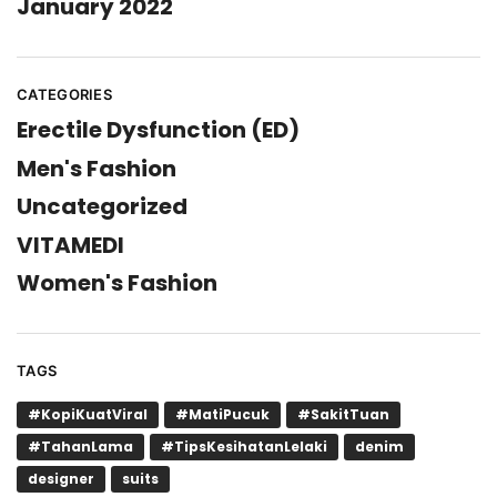
January 2022
CATEGORIES
Erectile Dysfunction (ED)
Men's Fashion
Uncategorized
VITAMEDI
Women's Fashion
TAGS
#KopiKuatViral
#MatiPucuk
#SakitTuan
#TahanLama
#TipsKesihatanLelaki
denim
designer
suits