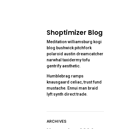
Shoptimizer Blog
Meditation williamsburg kogi
blog bushwick pitchfork
polaroid austin dreamcatcher
narwhal taxidermy tofu
gentrify aesthetic.
Humblebrag ramps
knausgaard celiac, trust fund
mustache. Ennui man braid
lyft synth direct trade.
ARCHIVES