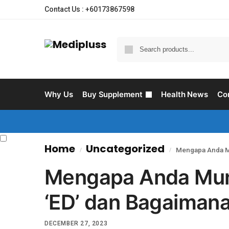
Contact Us : +60173867598
Why Us
Buy Supplement
Health News
Co
Home
Uncategorized
Mengapa Anda M
/
/
Mengapa Anda Mun
‘ED’ dan Bagaiman
DECEMBER 27, 2023