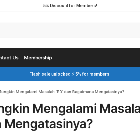
5% Discount for Members!
ntact Us
Membership
Flash sale unlocked ⚡ 5% for members!
ungkin Mengalami Masalah ‘ED’ dan Bagaimana Mengatasinya?
gkin Mengalami Masal
a Mengatasinya?