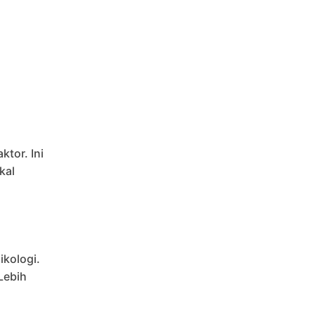
tor. Ini
kal
ikologi.
Lebih