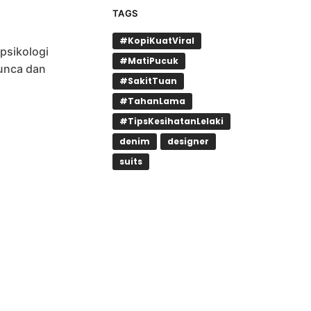
TAGS
#KopiKuatViral
 psikologi
#MatiPucuk
punca dan
#SakitTuan
#TahanLama
#TipsKesihatanLelaki
denim
designer
suits