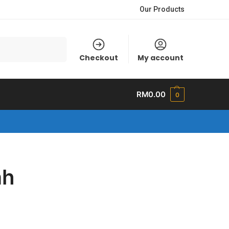
Our Products
Search
Checkout
My account
RM
0.00
0
ah