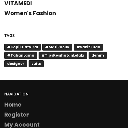
VITAMEDI
Women's Fashion
TAGS
#KopiKuatViral
#MatiPucuk
#SakitTuan
#TahanLama
#TipsKesihatanLelaki
denim
designer
suits
NAVIGATION
Home
Register
My Account